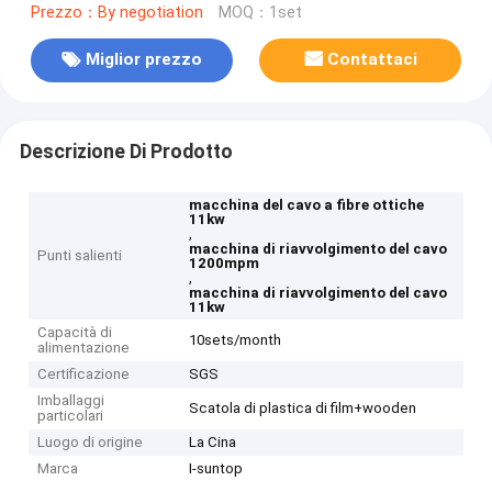
Prezzo：By negotiation
MOQ：1set
Miglior prezzo
Contattaci
Descrizione Di Prodotto
macchina del cavo a fibre ottiche
11kw
,
macchina di riavvolgimento del cavo
Punti salienti
1200mpm
,
macchina di riavvolgimento del cavo
11kw
Capacità di
10sets/month
alimentazione
Certificazione
SGS
Imballaggi
Scatola di plastica di film+wooden
particolari
Luogo di origine
La Cina
Marca
I-suntop