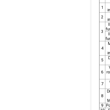
1
i
2
i
I
fu
3
I
fu
M
4
i
D
5
6
r
7
D
8
M
9
Po