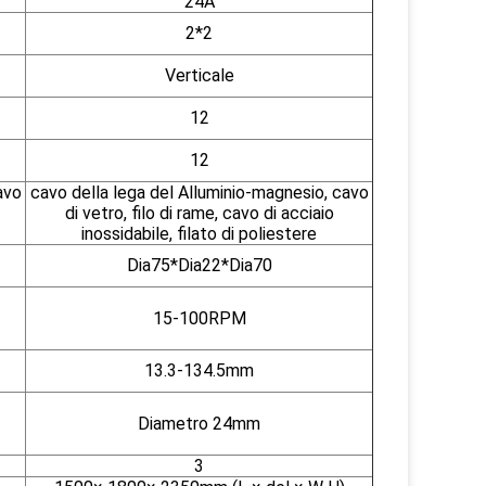
24A
2*2
Verticale
12
12
avo
cavo della lega del Alluminio-magnesio, cavo
di vetro, filo di rame, cavo di acciaio
inossidabile, filato di poliestere
Dia75*Dia22*Dia70
15-100RPM
13.3-134.5mm
Diametro 24mm
3