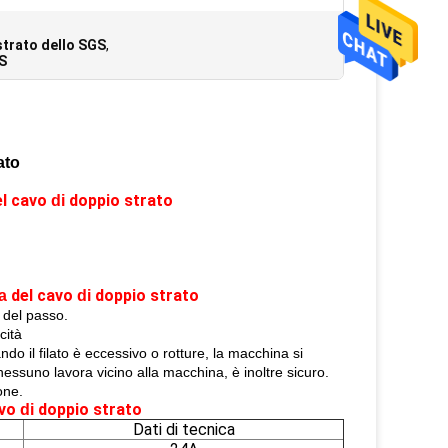
strato dello SGS
,
GS
ato
l cavo
doppio strato
di
del cavo
doppio strato
a
di
 del passo.
cità
do il filato è eccessivo o rotture, la macchina si
essuno lavora vicino alla macchina, è inoltre sicuro.
one.
avo
doppio strato
di
Dati di tecnica