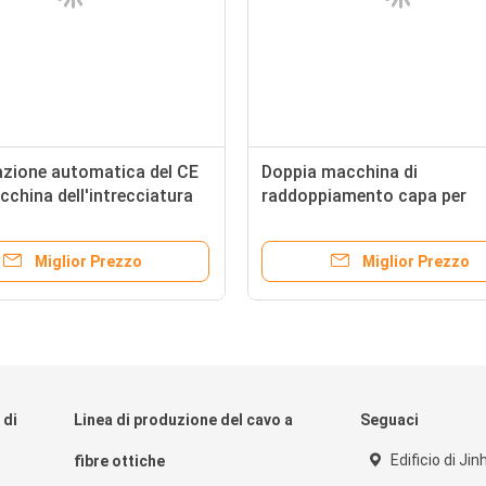
azione automatica del CE
Doppia macchina di
cchina dell'intrecciatura
raddoppiamento capa per
o coassiale di 150rpm RG59
l'avvolgimento dei cavi
Miglior Prezzo
Miglior Prezzo
 di
Linea di produzione del cavo a
Seguaci
Edificio di Jin
fibre ottiche