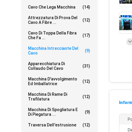
Cavo Che Lega Macchina
(14)
Attrezzatura Di Prova Del
(12)
Cavo A Fibre ...
Cavo Di Toppa Della Fibra
(17)
Che Fa ...
Macchina Intrecciante Del
(9)
Cavo
Apparecchiatura Di
(31)
Collaudo Del Cavo
Macchina D'avvolgimento
(12)
Ed Imballatrice
Macchina Di Rame Di
(12)
Trafilatura
Inform
Macchina Di Spogliatura E
(9)
Di Piegatura ...
Po
Traversa Dell'estrusione
(12)
Di