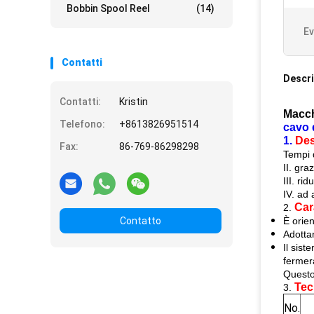
Bobbin Spool Reel
(14)
Ev
Contatti
Descri
Contatti:
Kristin
Macchi
Telefono:
+8613826951514
cavo 
1.
Des
Fax:
86-769-86298298
Tempi d
II. gra
III. ri
IV. ad
Car
2.
Contatto
È orien
Adottan
Il sist
fermer
Questo
Tec
3.
No.