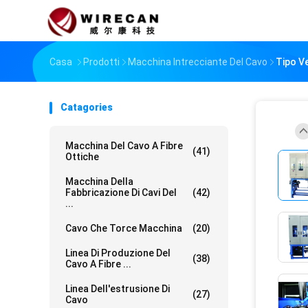
Casa
Prodotti
Macchina Intrecciante Del Cavo
Tipo Ve
Catagories
Macchina Del Cavo A Fibre
(41)
Ottiche
Macchina Della
Fabbricazione Di Cavi Del
(42)
...
Cavo Che Torce Macchina
(20)
Linea Di Produzione Del
(38)
Cavo A Fibre ...
Linea Dell'estrusione Di
(27)
Cavo