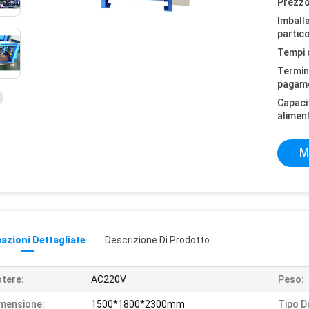
Prezzo
Imball
partico
Tempi 
Termini
pagam
Capaci
alimen
M
azioni Dettagliate
Descrizione Di Prodotto
tere:
AC220V
Peso:
mensione:
1500*1800*2300mm
Tipo Di