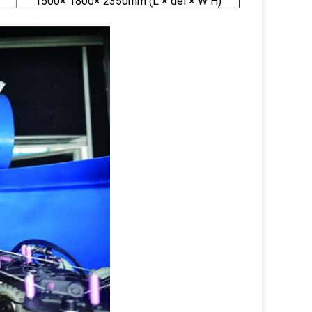
1500× 1800× 2350mm (L × del × W H)