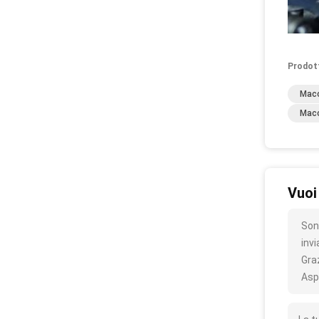
Prodot
Macc
Macc
Vuoi
Son
inv
Gra
Asp