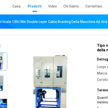
Casa.
Prodotti
Video
Chi Siamo
Contattaci
rticale 130r/Min Double Layer Cable Braiding Della Macchina Ad Alta
Tipo v
della 
Dettagl
Luogo d
Marca:
Certifi
Termin
Quantit
minimo