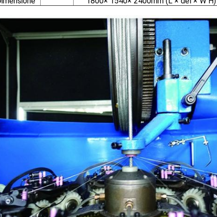
imensione
1800× 1540× 2400mm (L × del × W H)