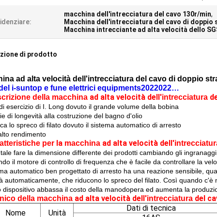
macchina dell'intrecciatura del cavo 130r/min
,
idenziare:
Macchina dell'intrecciatura del cavo di doppio 
Macchina intrecciante ad alta velocità dello S
zione di prodotto
na ad alta velocità dell'intrecciatura del cavo di doppio str
del i-suntop e fune elettrici equipments2022022…
ad alta velocità dell'
de
crizione della
macchina
intrecciatura
i esercizio di I. Long dovuto il grande volume della bobina
zie di longevità alla costruzione del bagno d'olio
duca lo spreco di filato dovuto il sistema automatico di arresto
 alto rendimento
la
ad alta velocità dell'
atteristiche per
macchina
intrecciatur
tale fare la dimensione differente dei prodotti cambiando gli ingranaggi
do il motore di controllo di frequenza che è facile da controllare la velo
ema automatico ben progettato di arresto ha una reazione sensibile, quan
à automaticamente, che riducono lo spreco del filato. Così quando c'è n
 dispositivo abbassa il costo della manodopera ed aumenta la produzi
ad alta velocità dell'
del c
nico della
macchina
intrecciatura
Dati di tecnica
Nome
Unità