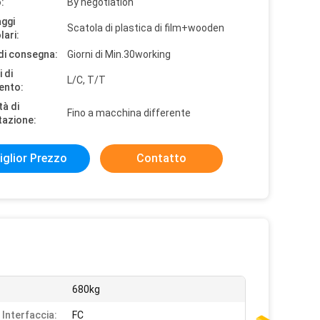
:
By negotiation
aggi
Scatola di plastica di film+wooden
lari:
di consegna:
Giorni di Min.30working
 di
L/C, T/T
ento:
tà di
Fino a macchina differente
tazione:
iglior Prezzo
Contatto
680kg
 Interfaccia:
FC