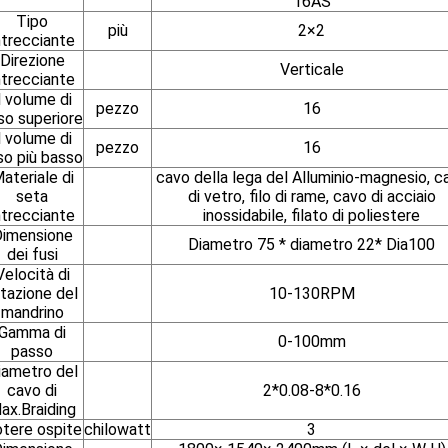
16AS
Tipo
più
2×2
ntrecciante
Direzione
Verticale
ntrecciante
l volume di
pezzo
16
so superiore
l volume di
pezzo
16
so più basso
ateriale di
cavo della lega del Alluminio-magnesio, c
seta
di vetro, filo di rame, cavo di acciaio
ntrecciante
inossidabile, filato di poliestere
imensione
Diametro 75 * diametro 22* Dia100
dei fusi
Velocità di
otazione del
10-130RPM
mandrino
Gamma di
0-100mm
passo
iametro del
cavo di
2*0.08-8*0.16
ax.Braiding
tere ospite
chilowatt
3