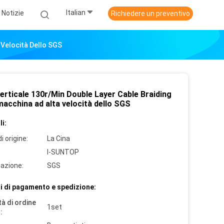
Italian
Notizie
Richiedere un preventivo
 Velocità Dello SGS
erticale 130r/Min Double Layer Cable Braiding
macchina ad alta velocità dello SGS
i:
i origine:
La Cina
I-SUNTOP
cazione:
SGS
i di pagamento e spedizione:
à di ordine
1set
: