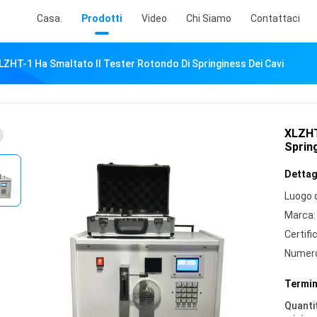
Casa.
Prodotti
Video
Chi Siamo
Contattaci
LZHT-1 Ha Smaltato Il Tester Rotondo Di Springiness Dei Cavi
XLZHT
Spring
Dettagl
Luogo d
Marca:
Certifi
Numero
Termin
Quantit