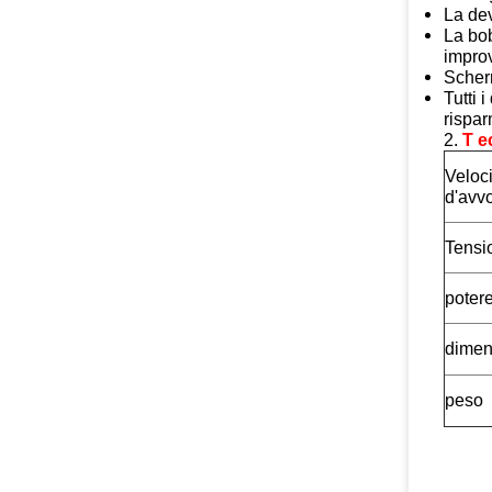
La dev
La bob
improv
Scherm
Tutti 
rispar
2.
T e
Veloci
d'avv
Tensi
poter
dimen
peso