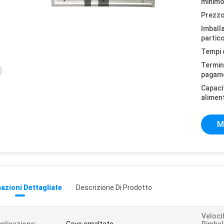
minimo
Prezzo
Imball
partico
Tempi 
Termini
pagam
Capaci
alimen
M
azioni Dettagliate
Descrizione Di Prodotto
Veloci