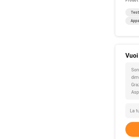
Prodot
Test
Appa
Vuoi
Son
dim
Gra
Asp