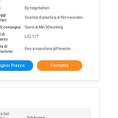
:
:
By negotiation
aggi
Scatola di plastica di film+wooden
lari:
di consegna:
Giorni di Min.30working
 di
L/C, T/T
ento:
tà di
Fino a macchina differente
tazione:
iglior Prezzo
Contatto
tà Del