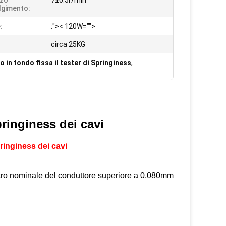
lzo
7±0.5r/min
lgimento:
:
:">< 120W="">
circa 25KG
 in tondo fissa il tester di Springiness
,
pringiness dei cavi
ringiness dei cavi
ametro nominale del conduttore superiore a 0.080mm