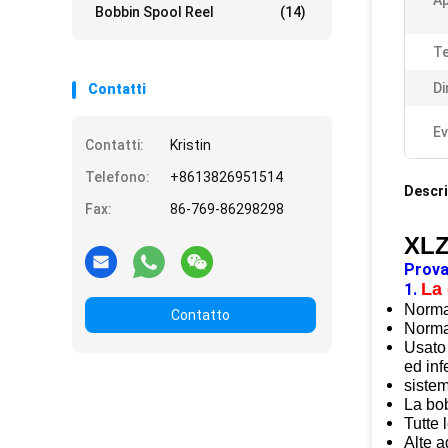
Ap
Bobbin Spool Reel
(14)
Te
Di
Contatti
Ev
Contatti:
Kristin
Telefono:
+8613826951514
Descri
Fax:
86-769-86298298
XLZ
Prova
La 
1.
Norma
Contatto
Norma
Usato 
ed in
sistem
La bo
Tutte 
Alte a