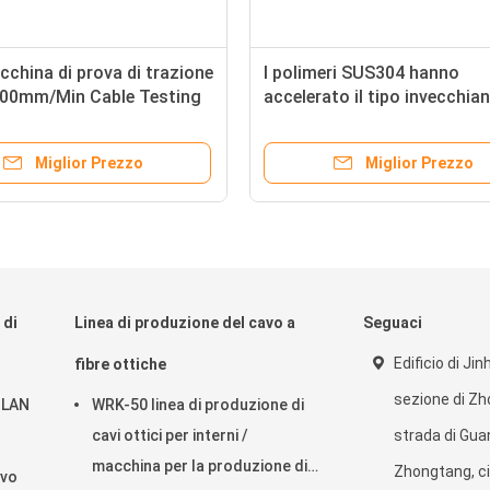
china di prova di trazione
I polimeri SUS304 hanno
300mm/Min Cable Testing
accelerato il tipo invecchian
nt del pavimento
ventilazione della camera di
Miglior Prezzo
Miglior Prezzo
 di
Linea di produzione del cavo a
Seguaci
Edificio di Jin
fibre ottiche
sezione di Zh
i LAN
WRK-50 linea di produzione di
cavi ottici per interni /
strada di Guan
macchina per la produzione di
Zhongtang, ci
avo