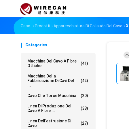
Casa
Prodotti
Apparecchiatura Di Collaudo Del Cavo
X
Catagories
Macchina Del Cavo A Fibre
(41)
Ottiche
Macchina Della
Fabbricazione Di Cavi Del
(42)
...
Cavo Che Torce Macchina
(20)
Linea Di Produzione Del
(38)
Cavo A Fibre ...
Linea Dell'estrusione Di
(27)
Cavo