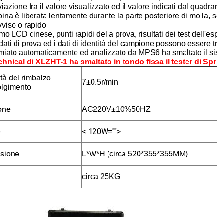
iazione fra il valore visualizzato ed il valore indicati dal quadr
ina è liberata lentamente durante la parte posteriore di molla,
viso o rapido
o LCD cinese, punti rapidi della prova, risultati dei test dell'e
i dati di prova ed i dati di identità del campione possono esser
miato automaticamente ed analizzato da MPS6 ha smaltato il sist
chnical di
XLZHT-1 ha smaltato in tondo fissa il tester di Sp
tà del rimbalzo
7±0.5r/min
olgimento
one
AC220V±10%50HZ
< 120W="">
e
sione
L*W*H (circa 520*355*355MM)
circa 25KG