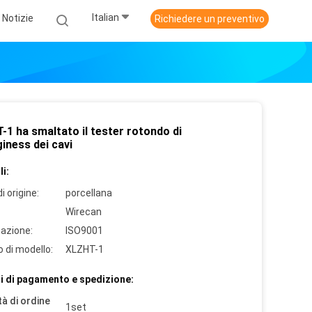
Italian
Notizie
Richiedere un preventivo
-1 ha smaltato il tester rotondo di
iness dei cavi
i:
i origine:
porcellana
Wirecan
cazione:
ISO9001
 di modello:
XLZHT-1
i di pagamento e spedizione:
à di ordine
1set