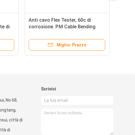
Anti cavo Flex Tester, 60c di
te di
corrosione. P.M Cable Bending
 prova
Tester
Miglior Prezzo
Scrivici
hui, No.68,
ongtang,
sui, città di
ttà di