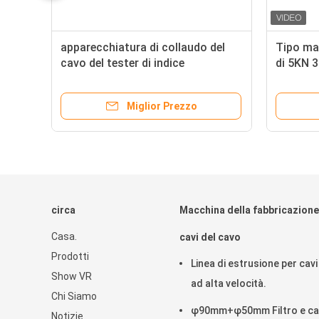
apparecchiatura di collaudo del
Tipo mac
la
cavo del tester di indice
di 5KN 
dell'ossigeno di elevata purezza di
Equipme
100W 0.4mpa
Miglior Prezzo
circa
Macchina della fabbricazione
Casa.
cavi del cavo
Prodotti
Linea di estrusione per cav
Show VR
ad alta velocità.
Chi Siamo
φ90mm+φ50mm Filtro e c
Notizie