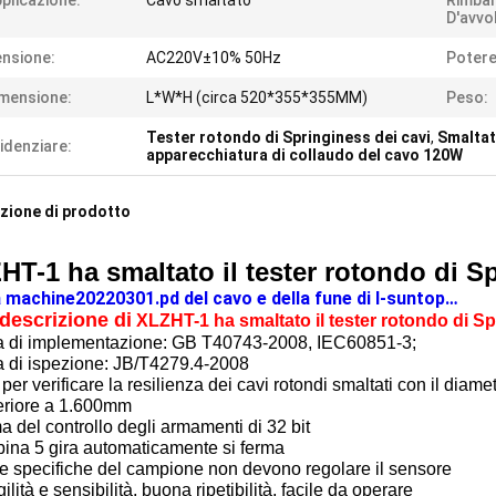
plicazione:
Cavo smaltato
Rimba
D'avvo
nsione:
AC220V±10% 50Hz
Potere
mensione:
L*W*H (circa 520*355*355MM)
Peso:
Tester rotondo di Springiness dei cavi
,
Smaltato
idenziare:
apparecchiatura di collaudo del cavo 120W
zione di prodotto
HT-1 ha smaltato il tester rotondo di S
 machine20220301.pd del cavo e della fune di I-suntop…
descrizione di
XLZHT-1 ha smaltato il tester rotondo di Sp
 di implementazione: GB T40743-2008, IEC60851-3;
 di ispezione: JB/T4279.4-2008
per verificare la resilienza dei cavi rotondi smaltati con il di
feriore a 1.600mm
a del controllo degli armamenti di 32 bit
bina 5 gira automaticamente si ferma
le specifiche del campione non devono regolare il sensore
gilità e sensibilità, buona ripetibilità, facile da operare