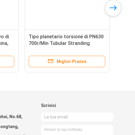
vo di
Tipo planetario torsione di PN630
ina,
700r/Min Tubular Stranding
Machine For del cavo
Miglior Prezzo
Scrivici
nhui, No.68,
hongtang,