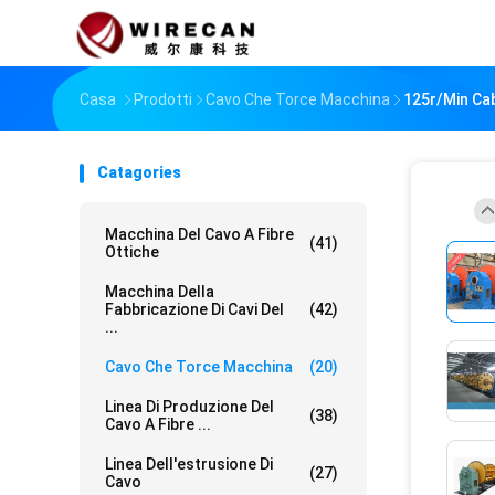
Casa
Prodotti
Cavo Che Torce Macchina
125r/Min Ca
Catagories
Macchina Del Cavo A Fibre
(41)
Ottiche
Macchina Della
Fabbricazione Di Cavi Del
(42)
...
Cavo Che Torce Macchina
(20)
Linea Di Produzione Del
(38)
Cavo A Fibre ...
Linea Dell'estrusione Di
(27)
Cavo