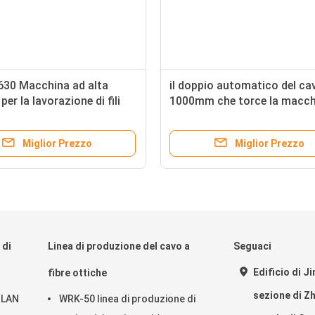
30 Macchina ad alta
il doppio automatico del ca
per la lavorazione di fili
1000mm che torce la macch
ACSR cabla la macchina
d'avvolgimento
Miglior Prezzo
Miglior Prezzo
 di
Linea di produzione del cavo a
Seguaci
Edificio di Ji
fibre ottiche
sezione di Z
i LAN
WRK-50 linea di produzione di