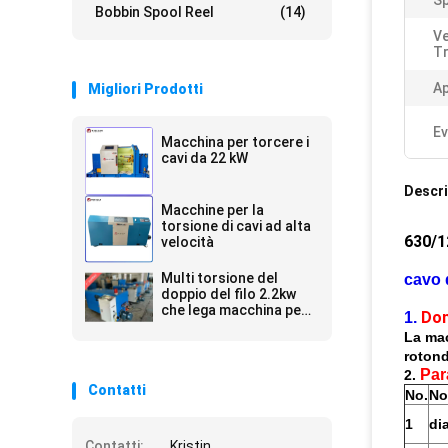
Sp
Bobbin Spool Reel
(14)
Ve
Tr
Ap
Migliori Prodotti
Ev
Macchina per torcere i
cavi da 22 kW
Descri
Macchine per la
torsione di cavi ad alta
630/1
velocità
Multi torsione del
cavo 
doppio del filo 2.2kw
che lega macchina per
Dom
1.
filo di rame
La mac
rotond
Par
2.
Contatti
No.
No
1
di
Contatti:
Kristin