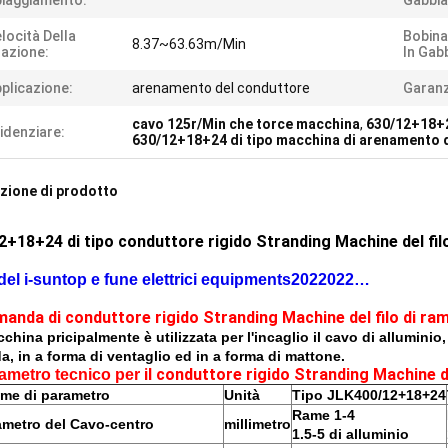
iaggiamento:
Gabbia
locità Della
Bobina
8.37~63.63m/Min
azione:
In Gabb
plicazione:
arenamento del conduttore
Garanz
cavo 125r/Min che torce macchina
,
630/12+18+2
idenziare:
630/12+18+24 di tipo macchina di arenamento 
zione di prodotto
2+18+24 di tipo conduttore rigido Stranding Machine del filo
del i-suntop e fune elettrici equipments2022022…
anda di conduttore rigido Stranding Machine del filo di ram
china pricipalmente è utilizzata per l'incaglio il cavo di alluminio,
a, in a forma di ventaglio ed in a forma di mattone.
il conduttore rigido Stranding Machine de
ametro tecnico per
me di parametro
Unità
Tipo JLK400/12+18+24
Rame 1-4
ametro del Cavo-centro
millimetro
1.5-5 di alluminio