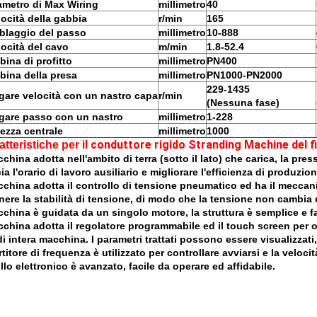
ametro di Max Wiring
millimetro
40
locità della gabbia
r/min
165
blaggio del passo
millimetro
10-888
locità del cavo
m/min
1.8-52.4
bina di profitto
millimetro
PN400
bina della presa
millimetro
PN1000-PN2000
229-1435
gare velocità con un nastro capa
r/min
(Nessuna fase)
gare passo con un nastro
millimetro
1-228
tezza centrale
millimetro
1000
il conduttore rigido Stranding Machine del fi
atteristiche per
china adotta nell'ambito di terra (sotto il lato) che carica, la pr
ia l'orario di lavoro ausiliario e migliorare l'efficienza di produzion
china adotta il controllo di tensione pneumatico ed ha il mecca
ere la stabilità di tensione, di modo che la tensione non cambia 
china è guidata da un singolo motore, la struttura è semplice e f
china adotta il regolatore programmabile ed il touch screen per or
di intera macchina. I parametri trattati possono essere visualizzati, 
titore di frequenza è utilizzato per controllare avviarsi e la velocità
llo elettronico è avanzato, facile da operare ed affidabile.