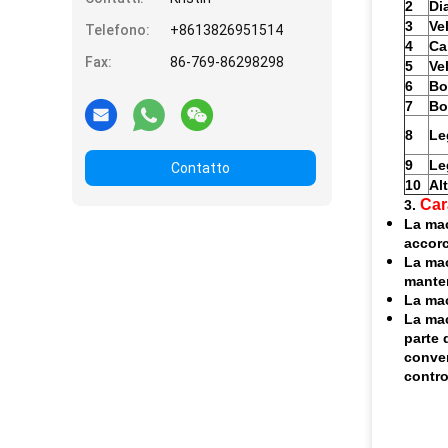
2
Di
3
Ve
Telefono:
+8613826951514
4
Ca
Fax:
86-769-86298298
5
Ve
6
Bo
7
Bo
8
Le
9
Le
Contatto
10
Al
Car
3.
La mac
accorc
La mac
manten
La mac
La mac
parte 
conver
contro