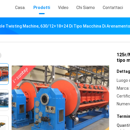
Casa.
Prodotti
Video
Chi Siamo
Contattaci
ble Twisting Machine, 630/12+18+24 Di Tipo Macchina Di Arenamento
125r/
tipo 
Dettagl
Luogo d
Marca:
Certifi
Numero
Termin
Quantit