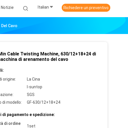
Italian
Notizie
Richiedere un preventivo
 Del Cavo
Min Cable Twisting Machine, 630/12+18+24 di
macchina di arenamento del cavo
i:
i origine:
La Cina
I-suntop
cazione:
SGS
 di modello:
GF-630/12+18+24
i di pagamento e spedizione:
à di ordine
1set