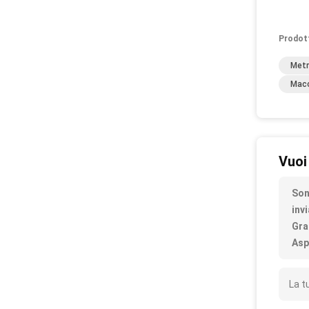
Prodot
Metr
Macc
Vuoi
Son
inv
Gra
Asp