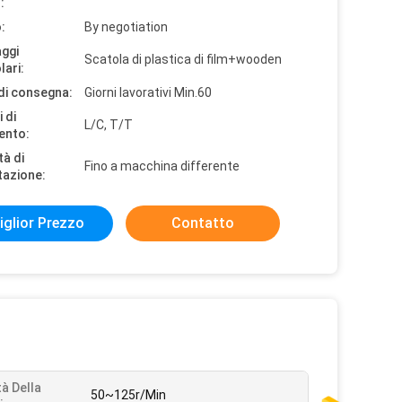
:
:
By negotiation
aggi
Scatola di plastica di film+wooden
lari:
di consegna:
Giorni lavorativi Min.60
 di
L/C, T/T
ento:
tà di
Fino a macchina differente
tazione:
iglior Prezzo
Contatto
tà Della
50~125r/Min