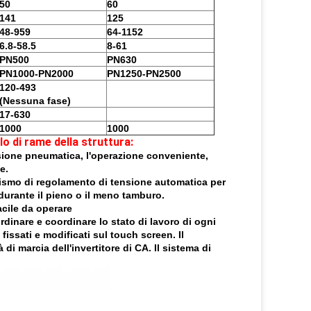
50
60
141
125
48-959
64-1152
6.8-58.5
8-61
PN500
PN630
PN1000-PN2000
PN1250-PN2500
120-493
(Nessuna fase)
17-630
1000
1000
lo di rame della struttura:
essione pneumatica, l'operazione conveniente,
e.
nismo di regolamento di tensione automatica per
durante il pieno o il meno tamburo.
acile da operare
dinare e coordinare lo stato di lavoro di ogni
fissati e modificati sul touch screen. Il
 di marcia dell'invertitore di CA. Il sistema di