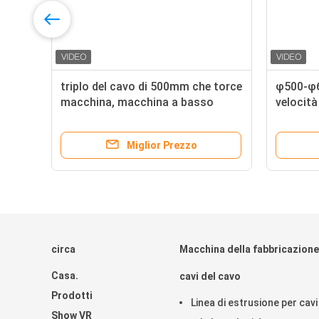
triplo del cavo di 500mm che torce
φ500-φ6
macchina, macchina a basso
velocità 
rumore del tornado del cavo
Miglior Prezzo
circa
Macchina della fabbricazione
Casa.
cavi del cavo
Prodotti
Linea di estrusione per cav
Show VR