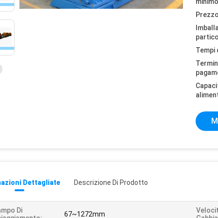
minimo
Prezzo
Imball
partico
Tempi 
Termini
pagam
Capaci
alimen
M
azioni Dettagliate
Descrizione Di Prodotto
ampo Di
Veloci
67~1272mm