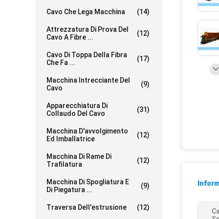
Cavo Che Lega Macchina
(14)
Attrezzatura Di Prova Del
(12)
Cavo A Fibre ...
Cavo Di Toppa Della Fibra
(17)
Che Fa ...
Macchina Intrecciante Del
(9)
Cavo
Apparecchiatura Di
(31)
Collaudo Del Cavo
Macchina D'avvolgimento
(12)
Ed Imballatrice
Macchina Di Rame Di
(12)
Trafilatura
Macchina Di Spogliatura E
Inform
(9)
Di Piegatura ...
Traversa Dell'estrusione
(12)
C