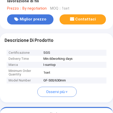
lavorazione di fili
Prezzo：By negotiation
MOQ：1set
Miglior prezzo
Contattaci
Descrizione Di Prodotto
Certificazione
SGS
Delivery Time
Min.60working days
Marca
I-suntop
Minimum Order
1set
Quantity
Model Number
GF-500/630mm
Osservi più