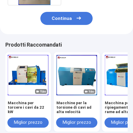
Continua
Prodotti Raccomandati
Macchina per
Macchine per la
Macchina per i
torcere i cavi da 22
torsione di cavi ad
ripiegamento di 
kW
alta velocità
rame ad alta v
Miglior prezzo
Miglior prezzo
Miglior pr